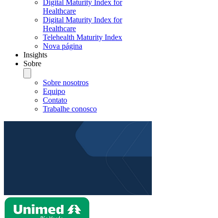
Digital Maturity Index for
Healthcare
Digital Maturity Index for
Healthcare
Telehealth Maturity Index
Nova página
Insights
Sobre
Sobre nosotros
Equipo
Contato
Trabalhe conosco