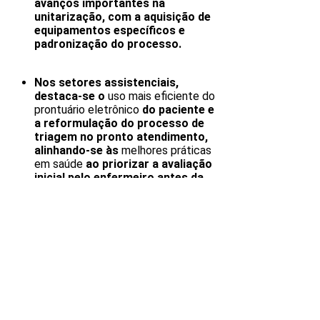
avanços importantes na
unitarização, com a aquisição de
equipamentos específicos e
padronização do processo.
Nos setores assistenciais,
destaca-se o
uso mais eficiente do
prontuário eletrônico
do paciente e
a reformulação do processo de
triagem no pronto atendimento,
alinhando-se às
melhores práticas
em saúde
ao priorizar a avaliação
inicial pelo enfermeiro antes da
recepção administrativa.
Já no ciclo de receitas, a
automação de processos
trouxe
maior visibilidade operacional e
abriu caminho para melhorias
contínuas, como o
desenvolvimento da integração
entre o Tasy Hospital e o Tasy