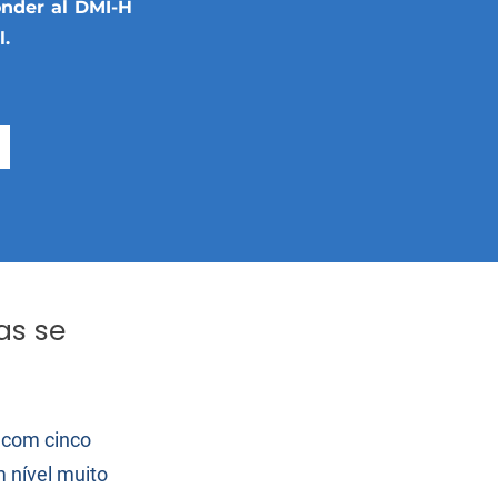
onder al DMI-H
l.
as se
, com cinco
m nível muito