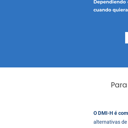
Dependiendo d
cuando quiera
Para
O DMI-H é com
alternativas de