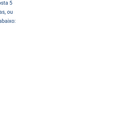
osta 5
as, ou
abaixo: