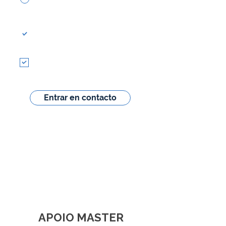
Estoy de acuerdo con los
términos, condiciones y el
tratamiento de los datos
personales.
Acepto recibir comunicaciones con
noticias y actualizaciones sobre las
actividades de Brazucas en la HIMSS 26.
Entrar en contacto
APOIO MASTER