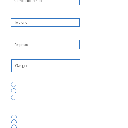
Teléfono
Empresa
Cargo
¿Vas a la HIMSS 2026?
¡Sí, voy!
No, pero quiero mantenerme
actualizado
No lo sé
¿En qué actividades tienes interés?
Agenda de los Brazucas
LATAM Pavilion
Jantar dos Brazucas