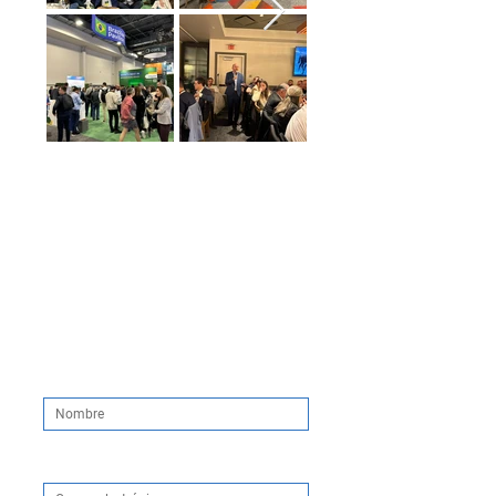
¿Vamos a Las Vegas?
¡Mantente al tanto de lo que
sucederá en la HIMSS 26!
Nombre
Correo electrónico