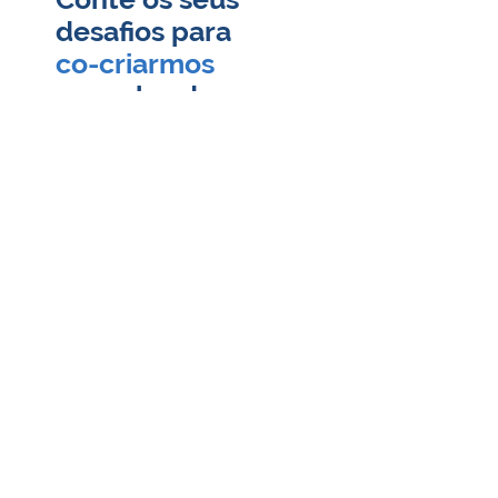
desafios para
co-criarmos
uma abordagem
personalizada
Nome
Email
Empresa
Cargo